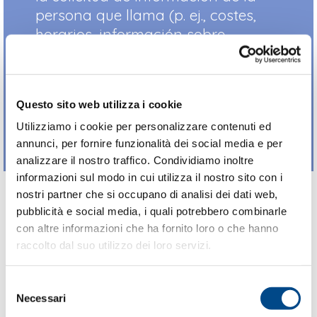
persona que llama (p. ej., costes,
horarios, información sobre
productos, etc.)
Soluciones
outbound
(p. ej.,
confirmación de citas,
Questo sito web utilizza i cookie
comunicaciones, campañas
publicitarias, etc.)
Utilizziamo i cookie per personalizzare contenuti ed
annunci, per fornire funzionalità dei social media e per
analizzare il nostro traffico. Condividiamo inoltre
informazioni sul modo in cui utilizza il nostro sito con i
nostri partner che si occupano di analisi dei dati web,
LAS VENTAJAS DE UNA
pubblicità e social media, i quali potrebbero combinarle
con altre informazioni che ha fornito loro o che hanno
SOLUCIÓN QUE SE
raccolto dal suo utilizzo dei loro servizi.
ADAPTA A TUS
Selezione
NECESIDADES
Necessari
del