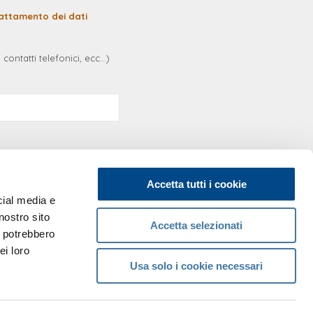
trattamento dei dati
contatti telefonici, ecc...)
Accetta tutti i cookie
cial media e
nostro sito
Accetta selezionati
CONTATTI
i potrebbero
ei loro
Sede operativa
Usa solo i cookie necessari
via San Martino 11
42015 Correggio (RE) - Italia