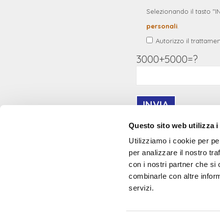
Selezionando il tasto "I
personali
.
Autorizzo il trattamen
3000+5000=?
Questo sito web utilizza i
Utilizziamo i cookie per pe
per analizzare il nostro tra
con i nostri partner che si
combinarle con altre inform
servizi.
MasterVoice è una linea di software e servizi che
nasce dalla passione, dalla ricerca e
dall’esperienza ventennale dell’azienda