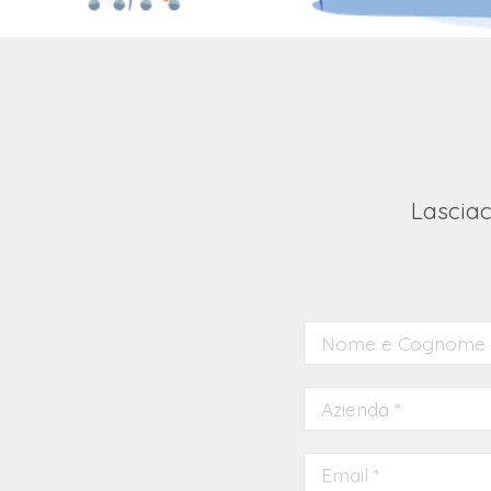
Lasciac
Nome e Cognome
Azienda *
Email *