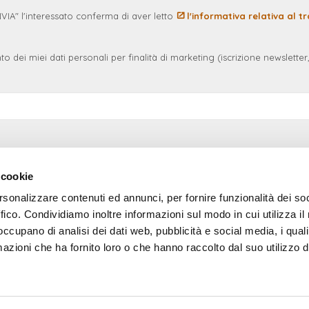
NVIA" l'interessato conferma di aver letto
l'informativa relativa al 
to dei miei dati personali per finalità di marketing (iscrizione newsletter, 
 cookie
rsonalizzare contenuti ed annunci, per fornire funzionalità dei so
ffico. Condividiamo inoltre informazioni sul modo in cui utilizza il 
TRASPARENZA E QUALITÀ
 occupano di analisi dei dati web, pubblicità e social media, i qual
azioni che ha fornito loro o che hanno raccolto dal suo utilizzo d
Conciliaweb
Indicatori di qualità