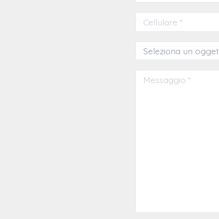
Cellulare *
Oggetto *
Messaggio *