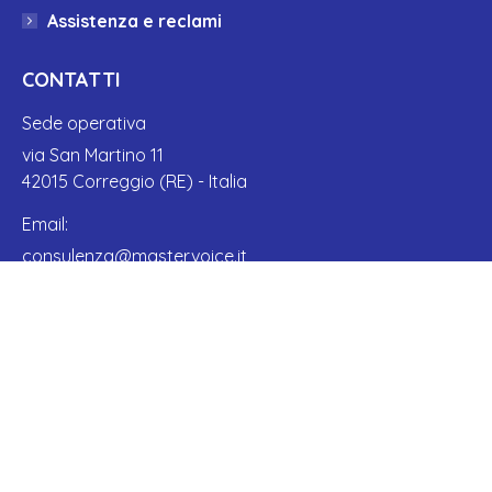
Assistenza e reclami
CONTATTI
Sede operativa
via San Martino 11
42015 Correggio (RE) - Italia
Email:
consulenza@mastervoice.it
Telefono:
+39 0522 1590101
Find us on:
Facebook page opens in new window
YouTube page opens in new window
Linkedin page opens in new window
©Mastervoice 2026 - Master Training
s.r.l. P.IVA 01932770355