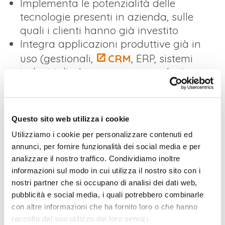
Implementa le potenzialità delle
tecnologie presenti in azienda, sulle
quali i clienti hanno già investito
Integra applicazioni produttive già in
uso (gestionali,
CRM
, ERP, sistemi
industriali, …) con nuove tecnologie
Crea una piattaforma completamente
nuova, pensata per essere sempre
efficiente, intuitiva e flessibile
Questo sito web utilizza i cookie
MASTERVOICE: PROGETTI SU
Utilizziamo i cookie per personalizzare contenuti ed
MISURA DI COMUNICAZIONE
annunci, per fornire funzionalità dei social media e per
analizzare il nostro traffico. Condividiamo inoltre
UNIFICATA INTEGRATA
informazioni sul modo in cui utilizza il nostro sito con i
nostri partner che si occupano di analisi dei dati web,
pubblicità e social media, i quali potrebbero combinarle
con altre informazioni che ha fornito loro o che hanno
I CLIENTI
raccolto dal suo utilizzo dei loro servizi.