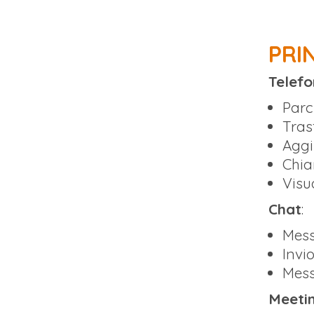
PRI
Telef
Parc
Tras
Aggi
Chia
Visu
Chat
:
Mess
Invi
Mess
Meetin