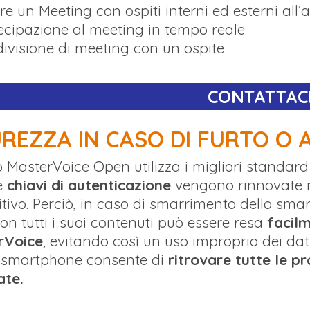
re un Meeting con ospiti interni ed esterni all’
ecipazione al meeting in tempo reale
ivisione di meeting con un ospite
CONTATTACI
UREZZA IN CASO DI FURTO O
 MasterVoice Open utilizza i migliori standard
Le
chiavi di autenticazione
vengono rinnovate m
itivo. Perciò, in caso di smarrimento dello sm
con tutti i suoi contenuti può essere resa
facilm
rVoice
, evitando così un uso improprio dei dati.
 smartphone consente di
ritrovare tutte le pr
ate.