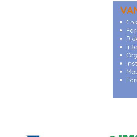
VA
Cos
Far
Rid
Int
Org
Ins
Mas
For