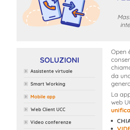
Mast
int
Open è
SOLUZIONI
consen
chiama
Assistente virtuale
da una
genera
Smart Working
La app
Mobile app
web UC
unific
Web Client UCC
CHI
Video conferenze
VID