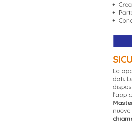
Crea
Part
Cond
SIC
La app
dati. 
dispos
l’app 
Maste
nuovo
chiam