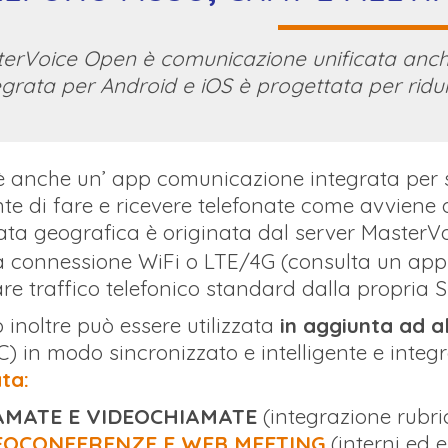
erVoice Open è comunicazione unificata anch
egrata per Android e iOS è progettata per ridu
 anche un’ app comunicazione integrata per
te di fare e ricevere telefonate come avviene d
ta geografica è originata dal server MasterVo
 connessione WiFi o LTE/4G (consulta un ap
re traffico telefonico standard
dalla propria S
 inoltre può essere utilizzata
in aggiunta ad al
) in modo sincronizzato e intelligente e integra
ata:
AMATE E VIDEOCHIAMATE
(integrazione rubr
EOCONFERENZE E WEB MEETING
(interni ed e